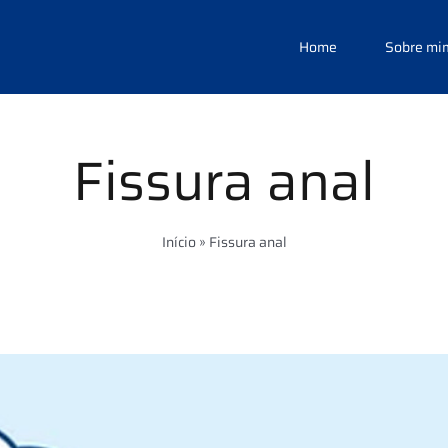
Home
Sobre mi
Fissura anal
Início
»
Fissura anal