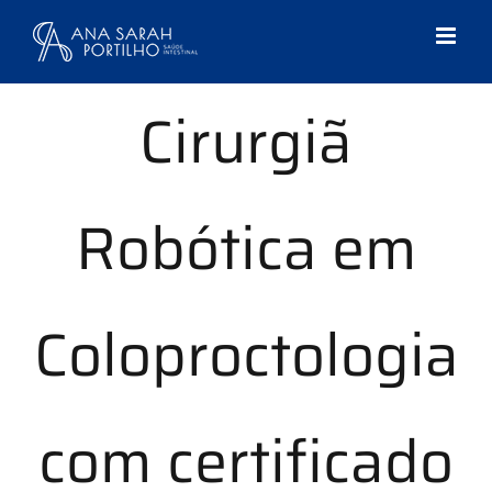
Ir
para
o
conteúdo
Cirurgiã
Robótica em
Coloproctologia
com certificado