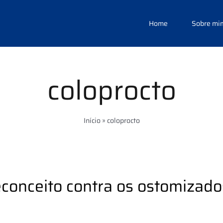
Home
Sobre mi
coloprocto
Início
»
coloprocto
onceito contra os ostomizado