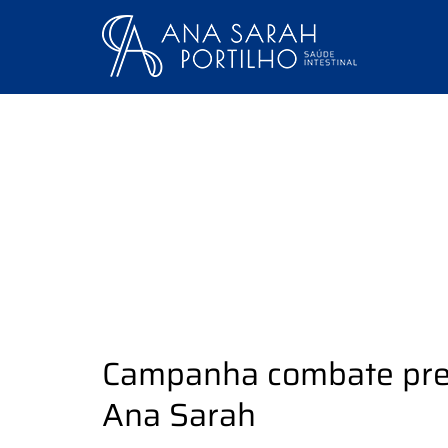
Ir
para
o
conteúdo
Campanha combate prec
Ana Sarah